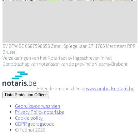
BV
BTW BE 0687598653
Zetel: Spiegellaan 27, 1785 Merchtem
RPR
Brussel
Verzekeringen van het Notariaat cv
Ingeschreven in het
Genootschap van notarissen van de provincie Vlaams-Brabant
Erkende ombudsdienst:
www.ombudsnotaris.be
Data Protection Officer
Gebruiksvoorwaarden
Privacy Policy notaris.be
Cookie policy
GDPR gedragscode
© Fednot 2026