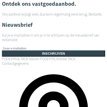
Ontdek ons vastgoedaanbod.
Ons aanbod wijzigt snel, dus kom regelmatig eens terug. Bedankt.
Nieuwsbrief
Vul je e-mailadres in om je in te schrijven op de nieuwsbrief van
notaris.be.
INSCHRIJVEN
PODEVYN & TACK
Steven PODEVYN, Robbe TACK
Contactgegevens